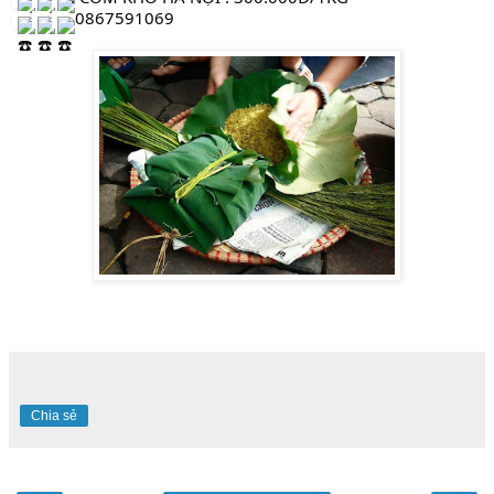
 0867591069
Chia sẻ