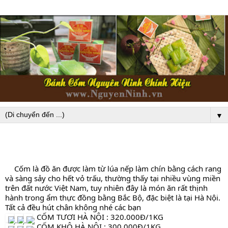
▼
Cốm là đồ ăn được làm từ lúa nếp làm chín bằng cách rang 
và sàng sảy cho hết vỏ trấu, thường thấy tại nhiều vùng miền 
trên đất nước Việt Nam, tuy nhiên đây là món ăn rất thịnh 
hành trong ẩm thực đồng bằng Bắc Bộ, đặc biệt là tại Hà Nội. 
Tất cả đều hút chân không nhé các bạn 
  CỐM TƯƠI HÀ NỘI : 320.000Đ/1KG
. CỐM KHÔ HÀ NỘI : 300.000Đ/1KG